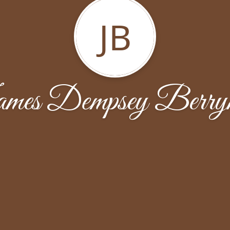
JB
mes Dempsey Berry